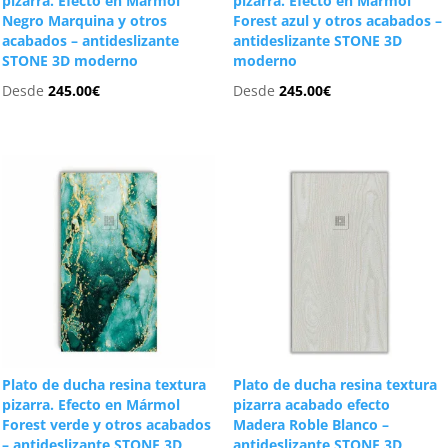
pizarra. Efecto en Mármol
pizarra. Efecto en Mármol
Negro Marquina y otros
Forest azul y otros acabados –
acabados – antideslizante
antideslizante STONE 3D
STONE 3D moderno
moderno
Desde
245.00
€
Desde
245.00
€
Plato de ducha resina textura
Plato de ducha resina textura
pizarra. Efecto en Mármol
pizarra acabado efecto
Forest verde y otros acabados
Madera Roble Blanco –
– antideslizante STONE 3D
antideslizante STONE 3D