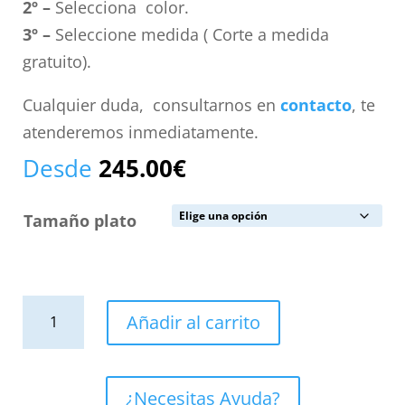
2º –
Selecciona color.
3º –
Seleccione medida ( Corte a medida
gratuito).
Cualquier duda, consultarnos en
contacto
, te
atenderemos inmediatamente.
Desde
245.00
€
Tamaño plato
Plato
Añadir al carrito
de
ducha
resina
¿Necesitas Ayuda?