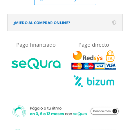
textura
pizarra
acabado
¿MIEDO AL COMPRAR ONLINE?
efecto
Madera
Pago financiado
Pago directo
PINO
DENVER
-
antideslizante
STONE
3D
moderno
cantidad