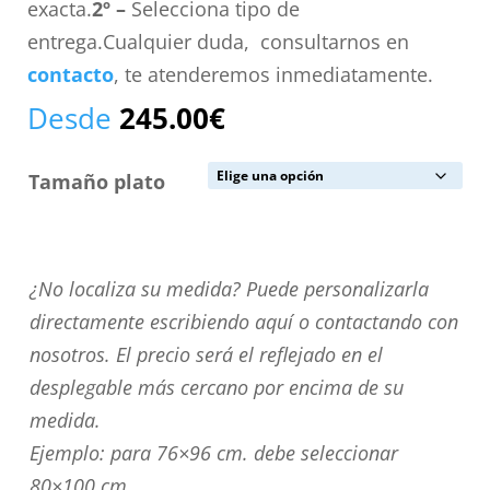
exacta.
2º –
Selecciona tipo de
entrega.Cualquier duda, consultarnos en
contacto
, te atenderemos inmediatamente.
Desde
245.00
€
Tamaño plato
¿No
¿No localiza su medida? Puede personalizarla
localiza
directamente escribiendo aquí o contactando con
su
nosotros. El precio será el reflejado en el
medida?
desplegable más cercano por encima de su
Puede
medida.
personalizarla
Ejemplo: para 76×96 cm. debe seleccionar
directamente
80×100 cm.