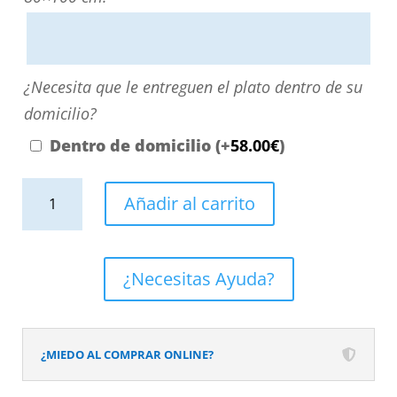
escribiendo
aquí
o
¿Necesita
¿Necesita que le entreguen el plato dentro de su
contactando
que
domicilio?
con
le
Dentro de domicilio
(+
58.00
€
)
nosotros.
entreguen
El
Plato
el
Añadir al carrito
precio
de
plato
será
ducha
dentro
el
resina
de
¿Necesitas Ayuda?
reflejado
Art-
su
en
Deco
domicilio?
el
textura
¿MIEDO AL COMPRAR ONLINE?
desplegable
pizarra
más