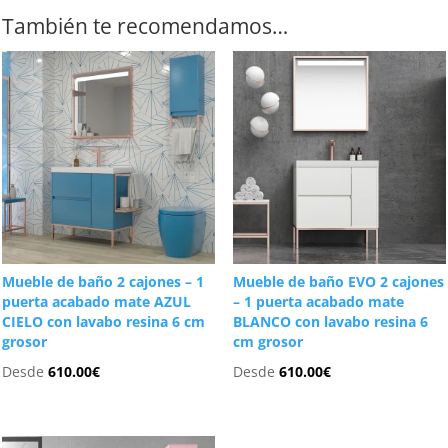
También te recomendamos…
Mueble de baño 2 cajones – 1
Mueble de baño EVO 2 cajones
puerta acabado mate AZUL
– 1 puerta acabado mate
CIELO con lavabo resina 6 cm
BLANCO con lavabo resina 6
grosor
cm grosor
Desde
610.00
€
Desde
610.00
€