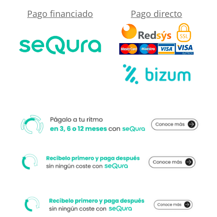
Clarck.
Pago financiado
Pago directo
cercano
Antideslizante
a
STONE
su
3D
medida.
moderno
cantidad