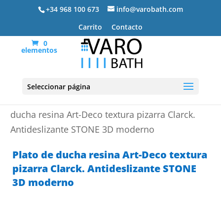
+34 968 100 673
info@varobath.com
Carrito
Contacto
0
elementos
Seleccionar página
Portada
»
Platos de ducha de resina
»
Plato de
ducha resina Art-Deco textura pizarra Clarck.
Antideslizante STONE 3D moderno
Plato de ducha resina Art-Deco textura
pizarra Clarck. Antideslizante STONE
3D moderno