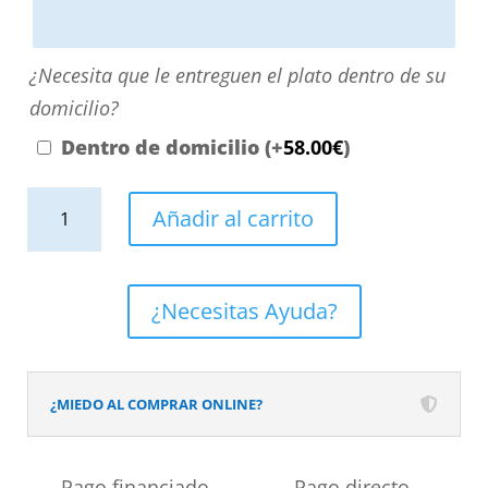
aquí
o
¿Necesita
¿Necesita que le entreguen el plato dentro de su
contactando
que
domicilio?
con
le
Dentro de domicilio
(+
58.00
€
)
nosotros.
entreguen
El
Plato
el
Añadir al carrito
precio
de
plato
será
ducha
dentro
el
efecto
de
¿Necesitas Ayuda?
reflejado
Cemento
su
en
Danae
domicilio?
el
y
¿MIEDO AL COMPRAR ONLINE?
desplegable
otros
más
colores
Pago financiado
Pago directo
cercano