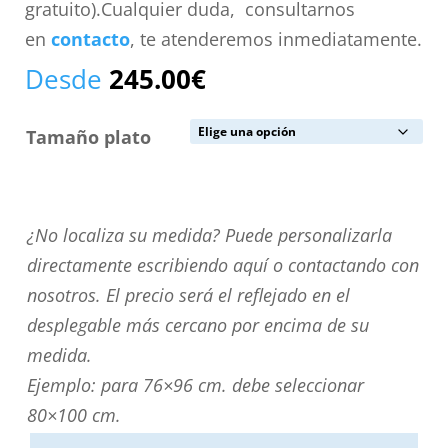
gratuito).Cualquier duda, consultarnos
en
contacto
, te atenderemos inmediatamente.
Desde
245.00
€
Tamaño plato
¿No
¿No localiza su medida? Puede personalizarla
localiza
directamente escribiendo aquí o contactando con
su
nosotros. El precio será el reflejado en el
medida?
desplegable más cercano por encima de su
Puede
medida.
personalizarla
Ejemplo: para 76×96 cm. debe seleccionar
directamente
80×100 cm.
escribiendo