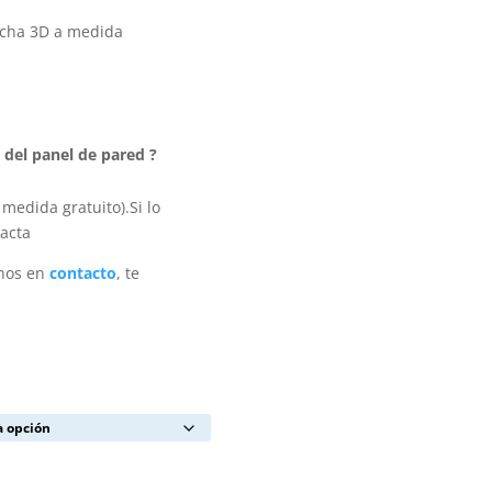
ucha 3D a medida
del panel de pared ?
medida gratuito).Si lo
xacta
rnos en
contacto
, te