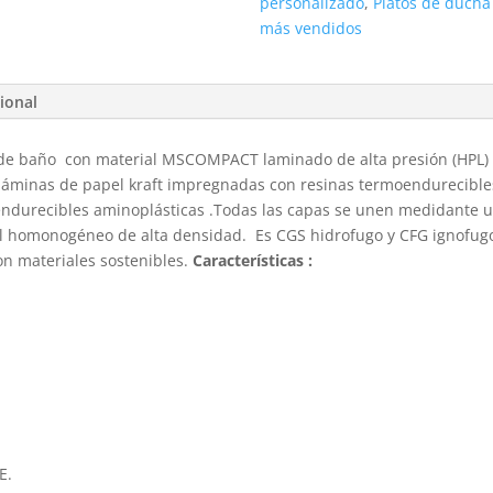
personalizado
,
Platos de ducha
más vendidos
ional
 de baño con material MSCOMPACT laminado de alta presión (HPL)
láminas de papel kraft impregnadas con resinas termoendurecibles
durecibles aminoplásticas .Todas las capas se unen medidante un
 homonogéneo de alta densidad. Es CGS hidrofugo y CFG ignofugo.P
on materiales sostenibles.
Características :
E.