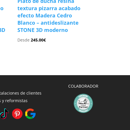
Plato de ducha resina
do
textura pizarra acabado
efecto Madera Cedro
Blanco – antideslizante
3D
STONE 3D moderno
Desde
245.00
€
COLABORADOR
talaciones de clientes
 y reformistas