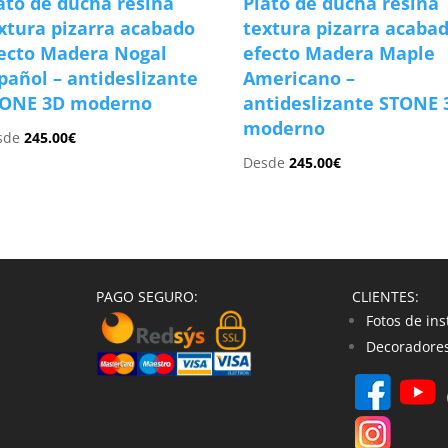
ato de ducha resina
Plato de ducha resina
xtura pizarra acabado
textura pizarra acaba
ecto Madera Nogal
efecto Madera Maple
pañol – antideslizante
Americano –
TONE 3D moderno
antideslizante STONE 
moderno
sde
245.00
€
Desde
245.00
€
PAGO SEGURO:
CLIENTES:
Fotos de ins
Decoradores