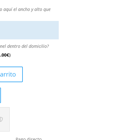
o aquí el ancho y alto que
nel dentro del domicilio?
.00
€
)
arrito
Pago directo