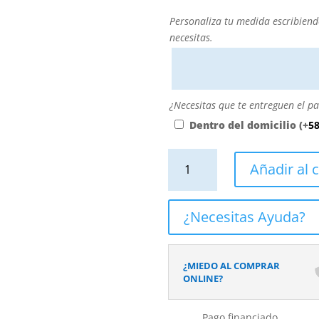
Personaliza
Personaliza tu medida escribiend
tu
necesitas.
medida
escribiendo
aquí
el
¿Necesitas
¿Necesitas que te entreguen el pa
ancho
que
Dentro del domicilio
(+
58
y
te
alto
entreguen
Panel
Añadir al c
que
el
de
necesitas.
panel
revestimiento
dentro
para
¿Necesitas Ayuda?
del
pared
domicilio?
de
baño
¿MIEDO AL COMPRAR
MSCOMPACT
ONLINE?
efecto
tendencia
Pago financiado