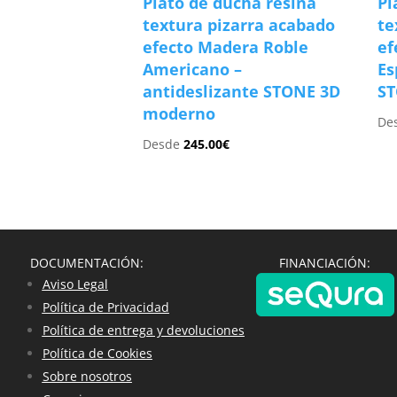
Plato de ducha resina
Pl
textura pizarra acabado
te
efecto Madera Roble
ef
Americano –
Es
antideslizante STONE 3D
S
moderno
De
Desde
245.00
€
DOCUMENTACIÓN:
FINANCIACIÓN:
Aviso Legal
Política de Privacidad
Política de entrega y devoluciones
Política de Cookies
Sobre nosotros