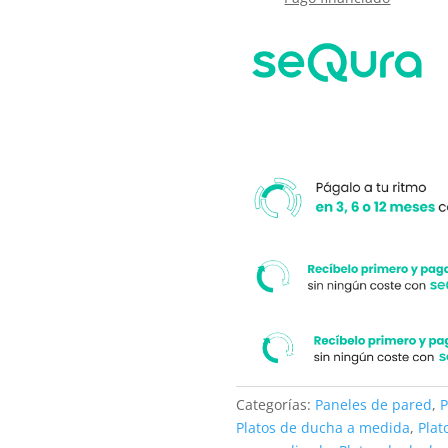
ARGILLA
cantidad
Categorías:
Paneles de pared
,
P
Platos de ducha a medida
,
Plat