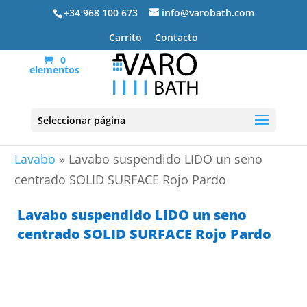
+34 968 100 673
info@varobath.com
Carrito
Contacto
0
elementos
Seleccionar página
Portada
»
Lavabos De Baño
»
Encimeras de
Lavabo
»
Lavabo suspendido LIDO un seno
centrado SOLID SURFACE Rojo Pardo
Lavabo suspendido LIDO un seno
centrado SOLID SURFACE Rojo Pardo