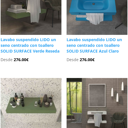
Lavabo suspendido LIDO un
Lavabo suspendido LIDO un
seno centrado con toallero
seno centrado con toallero
SOLID SURFACE Verde Reseda
SOLID SURFACE Azul Claro
Desde
276.00
€
Desde
276.00
€