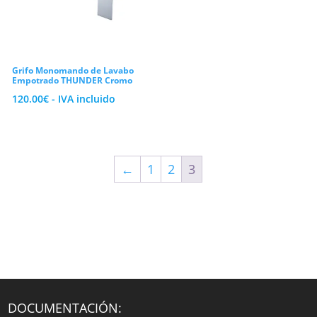
goteos constantes. También incluimos
atomizadores o aireadores que mezclan el
agua con aire. Consiguen un chorro
Grifo Monomando de Lavabo
agradable y reducen notablemente el
Empotrado THUNDER Cromo
consumo mensual en tu hogar.
120.00
€
- IVA incluido
Variedad de formatos y acabados
premium para tu reforma
←
1
2
3
Cada zona de aguas requiere un tipo de
grifo específico según el tipo de mueble o
lavamanos instalado. Nuestro catálogo
abarca desde modelos de caño estándar
hasta opciones de caño alto, ideales para
combinar con lavabos de sobremueble
tipo bol.
DOCUMENTACIÓN: