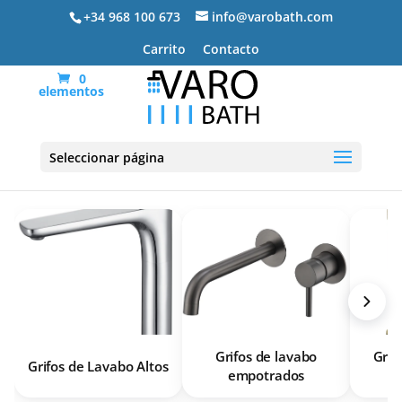
+34 968 100 673
info@varobath.com
Carrito
Contacto
0
elementos
Grifería Lavabo
Seleccionar página
Grifos de lavabo
Grif
Grifos de Lavabo Altos
empotrados