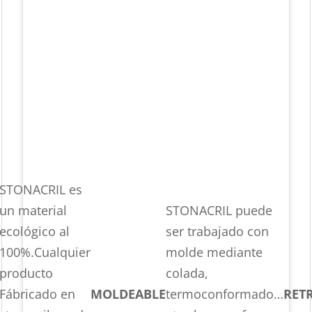
STONACRIL es
un material
STONACRIL puede
ecológico al
ser trabajado con
100%.Cualquier
molde mediante
producto
colada,
Fábricado en
MOLDEABLE
termoconformado…
RET