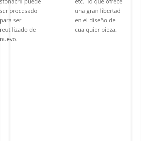
stonacril puede
etc., lo que ofrece
ser procesado
una gran libertad
para ser
en el diseño de
reutilizado de
cualquier pieza.
nuevo.