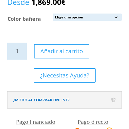
Desde
1,869.00
€
Color bañera
Bañera
Añadir al carrito
exenta
COUVE
ovalada
¿Necesitas Ayuda?
solid
surface
158x86
¿MIEDO AL COMPRAR ONLINE?
cm
cantidad
Pago financiado
Pago directo