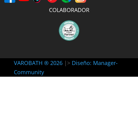
COLABORADOR
VAROBATH ® 2026
|>
Diseño: Manager-
Community