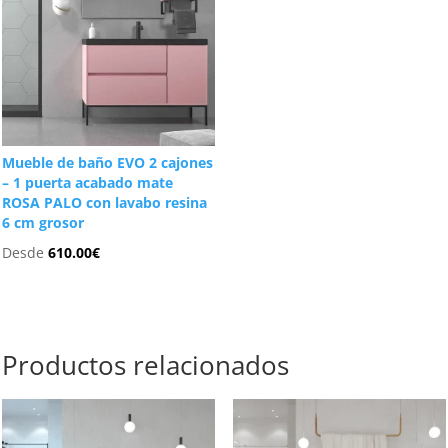
Mueble de baño EVO 2 cajones
– 1 puerta acabado mate
ROSA PALO con lavabo resina
6 cm grosor
Desde
610.00
€
Productos relacionados