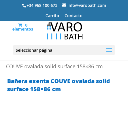
+34 968 100 673
info@varobath.com
Carrito
Contacto
0
elementos
Seleccionar página
Portada
»
Bañeras exentas
»
Bañera exenta
COUVE ovalada solid surface 158×86 cm
Bañera exenta COUVE ovalada solid
surface 158×86 cm