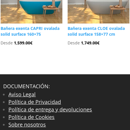
Bañera exenta CAPRI ovalada
Bañera exenta CLOE ovalada
solid surface 160×75
solid surface 158×77 cm
Desde
1,599.00
€
Desde
1,749.00
€
DOCUMENTACIÓN:
Aviso Legal
Política de Privacidad
Política de entrega y devoluciones
Política de Cookies
Sobre nosotros