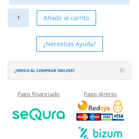
Mampara
Añadir al carrito
de
ducha
semicircular
¿Necesitas Ayuda?
GLISS
2
fijos-
¿MIEDO AL COMPRAR ONLINE?
2
puertas
Pago financiado
Pago directo
correderas
cristal
OPACO.
Con
tratamiento