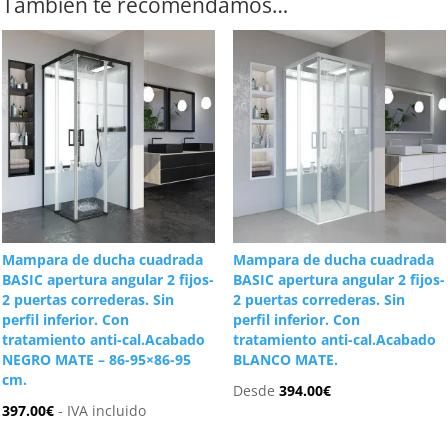
También te recomendamos…
Mampara de ducha cuadrada
Mampara de ducha cuadrada
BASIC apertura angular 2 fijos-
BASIC apertura angular 2 fijos-
2 puertas correderas. Sin
2 puertas correderas. Sin
perfil inferior. Con
perfil inferior. Con
tratamiento anti-cal.Acabado
tratamiento anti-cal.Acabado
NEGRO MATE – 86-95×86-95
BLANCO MATE.
cm.
Desde
394.00
€
397.00
€
- IVA incluido