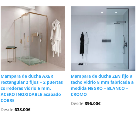
Mampara de ducha AXER
Mampara de ducha ZEN fijo a
rectangular 2 fijos – 2 puertas
techo vidrio 8 mm fabricada a
correderas vidrio 6 mm.
medida NEGRO – BLANCO –
ACERO INOXIDABLE acabado
CROMO
COBRE
Desde
396.00
€
Desde
638.00
€