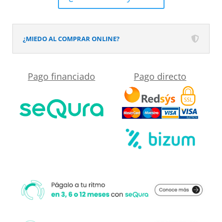
textura
pizarra
acabado
¿MIEDO AL COMPRAR ONLINE?
efecto
Madera
Pago financiado
Pago directo
PALMA
-
antideslizante
STONE
3D
moderno
cantidad