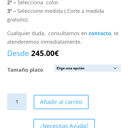
2º –
Selecciona color.
3º –
Seleccione medida ( Corte a medida
gratuito).
Cualquier duda, consultarnos en
contacto
, te
atenderemos inmediatamente.
Desde
245.00
€
Tamaño plato
Plato
Añadir al carrito
de
ducha
resina
¿Necesitas Ayuda?