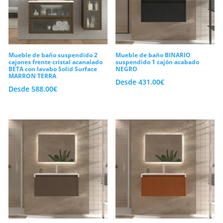
Mueble de baño suspendido 2
Mueble de baño BINARIO
cajones frente cristal acanalado
suspendido 1 cajón acabado
BETA con lavabo Solid Surface
NEGRO
MARRON TERRA
Desde
431.00
€
Desde
588.00
€