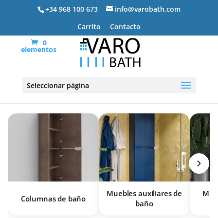
+34 968 100 673
info@varobath.com
Carrito
Contacto
0
elementos
Muebles de baño
Seleccionar página
Muebles auxiliares de
Mueb
Columnas de baño
baño