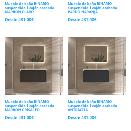
Mueble de baño BINARIO
Mueble de baño BINARIO
suspendido 1 cajón acabado
suspendido 1 cajón acabado
MARRON CLARO
PARDO NARANJA
Desde
431.00
€
Desde
431.00
€
Mueble de baño BINARIO
Mueble de baño BINARIO
suspendido 1 cajón acabado
suspendido 1 cajón acabado
MARRON GRISACEO
ANTRACITA
Desde
431.00
€
Desde
431.00
€