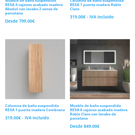
Mueble de baño suspendido
Columna de baño suspendida
REXA 4 cajones acabado madera
REXA 1 puerta madera Roble
Sin embargo, la estética debe ir siempre
Abedul con lavabo 2 senos de
Claro
porcelana
acompañada de una versatilidad técnica
319.00
€
- IVA incluido
Desde
799.00
€
que se adapte al estilo de lavamanos que
prefiera cada familia. Como consecuencia
de esto, nuestras series de
muebles de
baño
modulares permiten combinar los
cajones tanto con elegantes lavabos
sobre encimera como con prácticos senos
cerámicos integrados. Así pues, ganarás
una libertad absoluta para personalizar tu
hogar, creando un ambiente armónico,
relajante y verdaderamente único.
Columna de baño suspendida
Mueble de baño suspendido
REXA 1 puerta madera Cembrano
REXA 6 cajones acabado madera
Roble Claro con lavabo de
319.00
€
- IVA incluido
Capacidad de almacenaje, herrajes
porcelana
Desde
849.00
€
ocultos y resistencia a la humedad