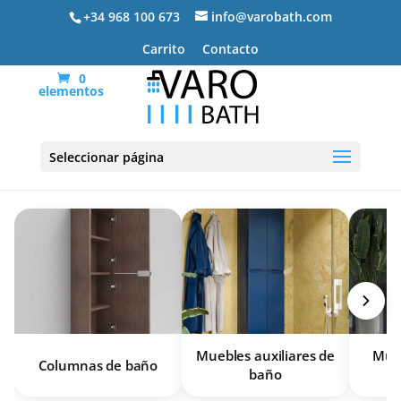
+34 968 100 673
info@varobath.com
Carrito
Contacto
0
elementos
Muebles de baño
Seleccionar página
Muebles auxiliares de
Mueb
Columnas de baño
baño