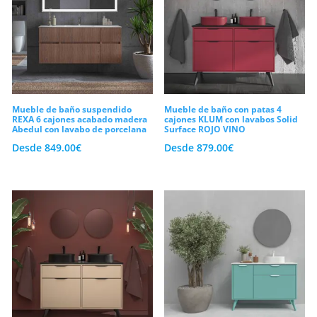
condensación representa nuestro mayor
compromiso en nuestra fábrica.
Por consiguiente, utilizamos tableros de
alta densidad y revestimientos hidrófugos
premium que garantizan una resistencia
Mueble de baño suspendido
Mueble de baño con patas 4
REXA 6 cajones acabado madera
cajones KLUM con lavabos Solid
Abedul con lavabo de porcelana
Surface ROJO VINO
extraordinaria ante el uso continuado.
Desde
849.00
€
Desde
879.00
€
Asimismo, cada módulo de nuestra línea
de
muebles de baño
está equipado con
guías metálicas ocultas de altísima
precisión y sistemas de cierre
amortiguado (soft-close) para evitar
golpes bruscos y ruidos molestos. En
conclusión, te invitamos a descubrir
nuestra selecta colección de
muebles de