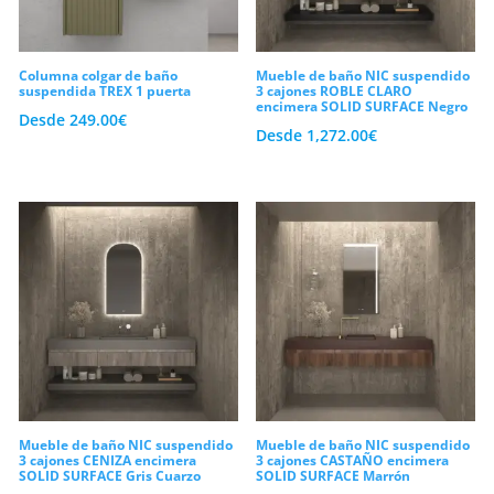
Columna colgar de baño
Mueble de baño NIC suspendido
suspendida TREX 1 puerta
3 cajones ROBLE CLARO
encimera SOLID SURFACE Negro
Desde
249.00
€
Desde
1,272.00
€
Mueble de baño NIC suspendido
Mueble de baño NIC suspendido
3 cajones CENIZA encimera
3 cajones CASTAÑO encimera
SOLID SURFACE Gris Cuarzo
SOLID SURFACE Marrón