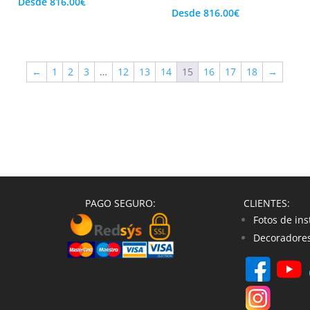
Desde
816.00
€
Desde
816.00
€
←
1
2
3
…
12
13
14
15
16
17
18
→
PAGO SEGURO:
CLIENTES:
Fotos de ins
Decoradores