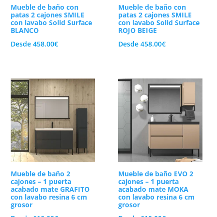
Mueble de baño con
Mueble de baño con
patas 2 cajones SMILE
patas 2 cajones SMILE
con lavabo Solid Surface
con lavabo Solid Surface
BLANCO
ROJO BEIGE
Desde
458.00
€
Desde
458.00
€
Mueble de baño 2
Mueble de baño EVO 2
cajones – 1 puerta
cajones – 1 puerta
acabado mate GRAFITO
acabado mate MOKA
con lavabo resina 6 cm
con lavabo resina 6 cm
grosor
grosor