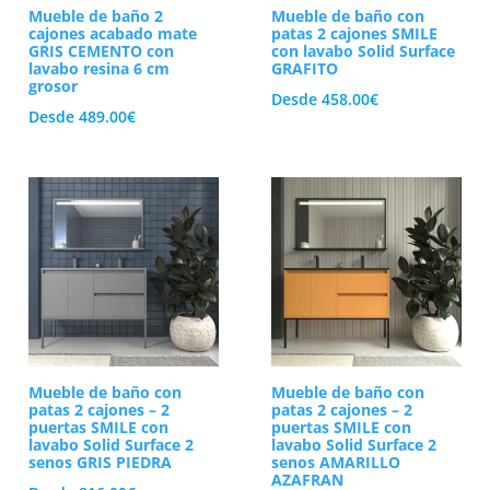
Mueble de baño 2
Mueble de baño con
cajones acabado mate
patas 2 cajones SMILE
GRIS CEMENTO con
con lavabo Solid Surface
lavabo resina 6 cm
GRAFITO
grosor
Desde
458.00
€
Desde
489.00
€
Mueble de baño con
Mueble de baño con
patas 2 cajones – 2
patas 2 cajones – 2
puertas SMILE con
puertas SMILE con
lavabo Solid Surface 2
lavabo Solid Surface 2
senos GRIS PIEDRA
senos AMARILLO
AZAFRAN