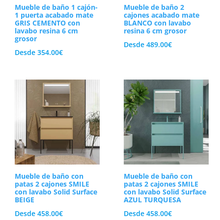
Mueble de baño 1 cajón-
Mueble de baño 2
1 puerta acabado mate
cajones acabado mate
GRIS CEMENTO con
BLANCO con lavabo
lavabo resina 6 cm
resina 6 cm grosor
grosor
Desde
489.00
€
Desde
354.00
€
Mueble de baño con
Mueble de baño con
patas 2 cajones SMILE
patas 2 cajones SMILE
con lavabo Solid Surface
con lavabo Solid Surface
BEIGE
AZUL TURQUESA
Desde
458.00
€
Desde
458.00
€