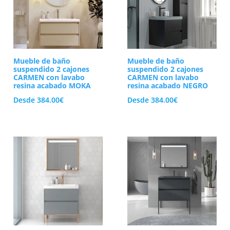
Mueble de baño
Mueble de baño
suspendido 2 cajones
suspendido 2 cajones
CARMEN con lavabo
CARMEN con lavabo
resina acabado MOKA
resina acabado NEGRO
Desde
384.00
€
Desde
384.00
€