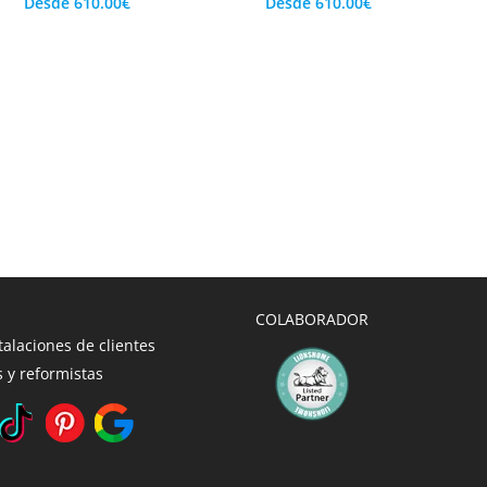
Desde
610.00
€
Desde
610.00
€
COLABORADOR
talaciones de clientes
 y reformistas