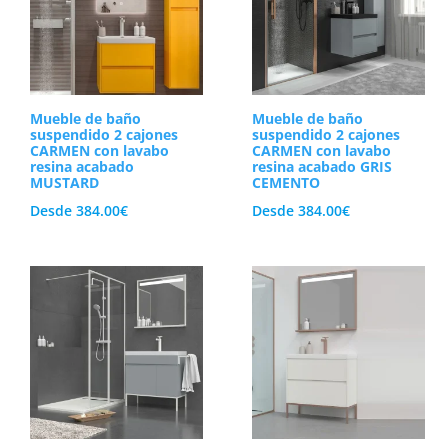
Mueble de baño
Mueble de baño
suspendido 2 cajones
suspendido 2 cajones
CARMEN con lavabo
CARMEN con lavabo
resina acabado
resina acabado GRIS
MUSTARD
CEMENTO
Desde
384.00
€
Desde
384.00
€