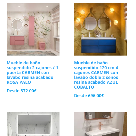
 lavamanos que prefiera cada familia. Como
n elegantes lavabos sobre encimera como con
creando un ambiente armónico, relajante y
a la humedad
las opciones más básicas del mercado. Por esta
roductos de higiene y toallas perfectamente
Mueble de baño
Mueble de baño
ica exterior completamente limpia, simétrica y
suspendido 2 cajones / 1
suspendido 120 cm 4
puerta CARMEN con
cajones CARMEN con
 y la condensación representa nuestro mayor
lavabo resina acabado
lavabo doble 2 senos
ROSA PALO
resina acabado AZUL
COBALTO
Desde
372.00
€
una resistencia extraordinaria ante el uso
Desde
696.00
€
tas de altísima precisión y sistemas de cierre
nuestra selecta colección de
muebles de baño
.
 al mejor precio.