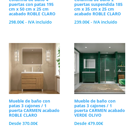
puertas con patas 195
puertas suspendida 185
cm x 50 cm x 25 cm
cm x 35 cm x 25 cm
acabado ROBLE CLARO
acabado ROBLE CLARO
298.00
€
- IVA incluido
239.00
€
- IVA incluido
Mueble de baño con
Mueble de baño con
patas 3 cajones / 1
patas 3 cajones / 1
puerta CARMEN acabado
puerta CARMEN acabado
ROBLE CLARO
VERDE OLIVO
Desde
370.00
€
Desde
479.00
€