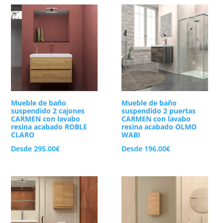
 lavamanos que prefiera cada familia. Como
n elegantes lavabos sobre encimera como con
creando un ambiente armónico, relajante y
a la humedad
las opciones más básicas del mercado. Por esta
roductos de higiene y toallas perfectamente
Mueble de baño
Mueble de baño
ica exterior completamente limpia, simétrica y
suspendido 2 cajones
suspendido 2 puertas
CARMEN con lavabo
CARMEN con lavabo
 y la condensación representa nuestro mayor
resina acabado ROBLE
resina acabado OLMO
CLARO
WABI
Desde
295.00
€
Desde
196.00
€
una resistencia extraordinaria ante el uso
tas de altísima precisión y sistemas de cierre
nuestra selecta colección de
muebles de baño
.
 al mejor precio.