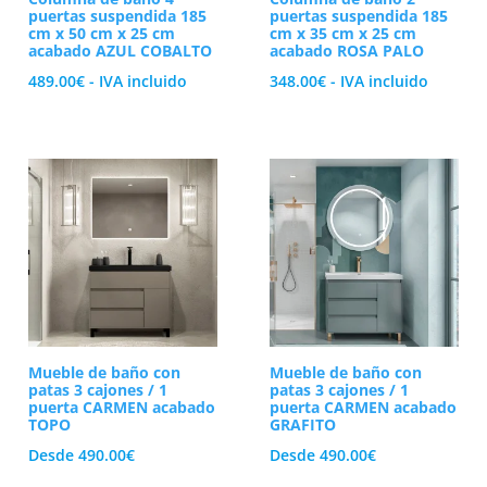
puertas suspendida 185
puertas suspendida 185
cm x 50 cm x 25 cm
cm x 35 cm x 25 cm
acabado AZUL COBALTO
acabado ROSA PALO
489.00
€
- IVA incluido
348.00
€
- IVA incluido
Mueble de baño con
Mueble de baño con
patas 3 cajones / 1
patas 3 cajones / 1
puerta CARMEN acabado
puerta CARMEN acabado
TOPO
GRAFITO
Desde
490.00
€
Desde
490.00
€