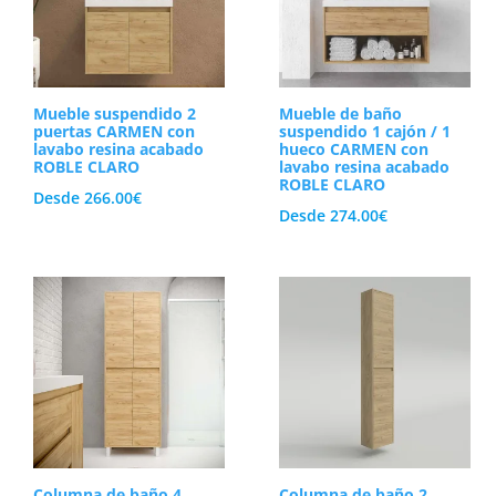
Mueble suspendido 2
Mueble de baño
puertas CARMEN con
suspendido 1 cajón / 1
lavabo resina acabado
hueco CARMEN con
ROBLE CLARO
lavabo resina acabado
ROBLE CLARO
Desde
266.00
€
Desde
274.00
€
Columna de baño 4
Columna de baño 2