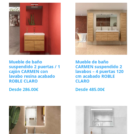
por
los
Sin embargo, la estética debe ir siempre 
últimos
consecuencia de esto, nuestras series de
mu
prácticos senos cerámicos integrados. As
Capacidad d
La optimización del espacio interior es el fa
razón, todos nuestros modelos incorporan c
Mueble de baño
Mueble de baño
ordenados. De este modo, aprovecharás cada 
suspendido 2 puertas / 1
CARMEN suspendido 2
cajón CARMEN con
lavabos – 4 puertas 120
minimalista. Por otra parte, la durabilida
lavabo resina acabado
cm acabado ROBLE
ROBLE CLARO
CLARO
Desde
286.00
€
Desde
485.00
€
Por consiguiente, utilizamos tableros de 
continuado. Asimismo, cada módulo de nuestr
amortiguado (soft-close) para evitar golpes b
Configura tu dis