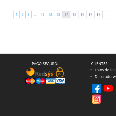
←
1
2
3
…
11
12
13
14
15
16
17
18
→
PAGO SEGURO:
CLIENTES:
Fotos de ins
Decoradores